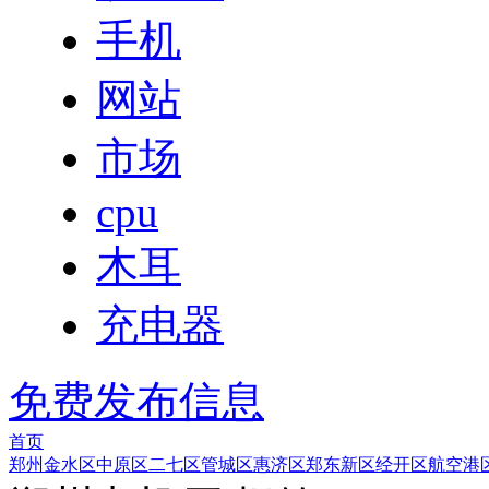
手机
网站
市场
cpu
木耳
充电器
免费发布信息
首页
郑州
金水区
中原区
二七区
管城区
惠济区
郑东新区
经开区
航空港