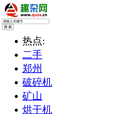
热点:
二手
郑州
破碎机
矿山
烘干机