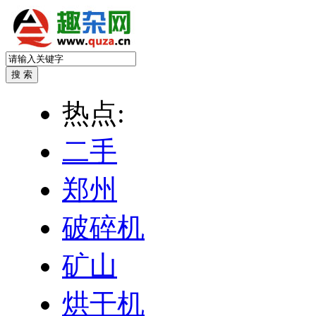
热点:
二手
郑州
破碎机
矿山
烘干机