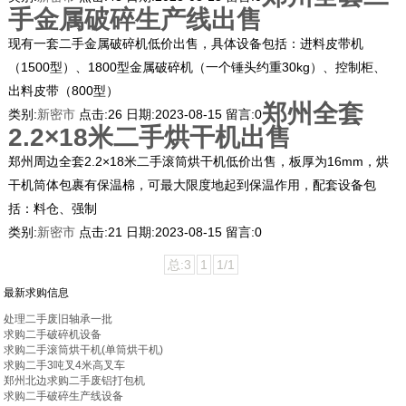
手金属破碎生产线出售
现有一套二手金属破碎机低价出售，具体设备包括：进料皮带机
（1500型）、1800型金属破碎机（一个锤头约重30kg）、控制柜、
出料皮带（800型）
郑州全套
类别:
新密市
点击:
26
日期:
2023-08-15
留言:
0
2.2×18米二手烘干机出售
郑州周边全套2.2×18米二手滚筒烘干机低价出售，板厚为16mm，烘
干机筒体包裹有保温棉，可最大限度地起到保温作用，配套设备包
括：料仓、强制
类别:
新密市
点击:
21
日期:
2023-08-15
留言:
0
总:3
1
1/1
最新求购信息
处理二手废旧轴承一批
求购二手破碎机设备
求购二手滚筒烘干机(单筒烘干机)
求购二手3吨叉4米高叉车
郑州北边求购二手废铝打包机
求购二手破碎生产线设备