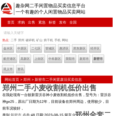
趣杂网二手闲置物品买卖信息平台
一个有趣的个人闲置物品买卖网站
首页
求购
出售
紧急
标签
发布
全国
热点:
二手
郑州
破碎机
矿山
烘干机
手机
网站
金水区
中原区
二七区
管城区
惠济区
郑东新区
经开区
航空港区
高新区
上街区
中牟新区
荥阳市
新郑市
新密市
巩义市
资讯
网站首页
>
郑州
>
新密市
二手闲置废旧买卖信息
郑州二手小麦收割机低价出售
在我处现有一台较新雷沃谷神小麦收割机低价出售，型号为：雷沃谷
神ge25，原出厂日期为12年，目前设备在郑州周边，使用较少，目
前车况较好，
郑州全套二
类别:
新密市
点击:
48
日期:
2023-08-15
留言:
0