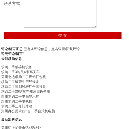
联系方式：
评论/留言汇总:
已有
条评论信息，点击查看/回复评论
暂无评论/留言!
最新求购信息
求购二手破碎机设备
求购二手3吨叉4米高叉车
郑州北边求购二手废铝打包机
求购二手破碎生产线设备
求购二手预制线杆厂全套设备
求购二手30铲车在郑州周边使用
郑州求购二手电脑显示屏
郑州求购二手电视机
求购二手三开门冰箱
郑州办公用求购5台二手台式机电脑
最新出售信息
郑州矿上扩音电话4部转让