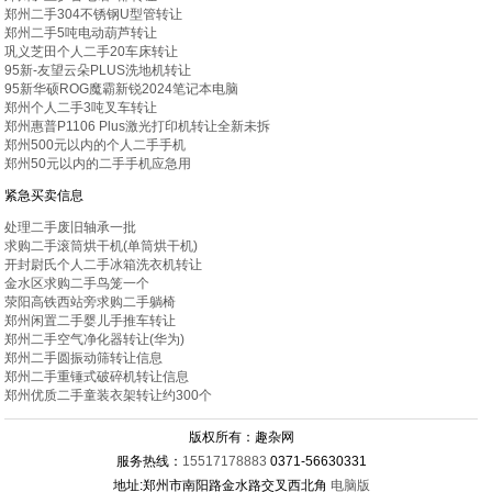
郑州二手304不锈钢U型管转让
郑州二手5吨电动葫芦转让
巩义芝田个人二手20车床转让
95新-友望云朵PLUS洗地机转让
95新华硕ROG魔霸新锐2024笔记本电脑
郑州个人二手3吨叉车转让
郑州惠普P1106 Plus激光打印机转让全新未拆
郑州500元以内的个人二手手机
郑州50元以内的二手手机应急用
紧急买卖信息
处理二手废旧轴承一批
求购二手滚筒烘干机(单筒烘干机)
开封尉氏个人二手冰箱洗衣机转让
金水区求购二手鸟笼一个
荥阳高铁西站旁求购二手躺椅
郑州闲置二手婴儿手推车转让
郑州二手空气净化器转让(华为)
郑州二手圆振动筛转让信息
郑州二手重锤式破碎机转让信息
郑州优质二手童装衣架转让约300个
版权所有：趣杂网
服务热线：
15517178883
0371-56630331
地址:郑州市南阳路金水路交叉西北角
电脑版