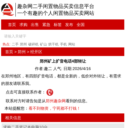
趣杂网二手闲置物品买卖信息平台
一个有趣的个人闲置物品买卖网站
首页
求购
出售
紧急
标签
发布
全国
热点:
二手
郑州
破碎机
矿山
烘干机
手机
网站
首页
>
郑州
>
经开区
郑州矿上扩音电话4部转让
作者:趣二 人气:
日期:2026/4/16
在郑州地区，有四部扩音电话，都是全新的，低价对外转让，有需求
的朋友请联系我。
点击可直接联系作者：
联系对方时请告知是从
郑州趣杂网
看到的信息。
本站提醒您：
看不到物资，宁死都不打钱！
相关信息
求购二手笔记本电脑10台