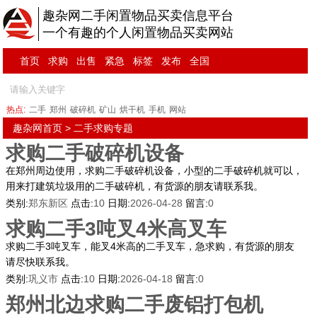
趣杂网二手闲置物品买卖信息平台
一个有趣的个人闲置物品买卖网站
首页
求购
出售
紧急
标签
发布
全国
热点:
二手
郑州
破碎机
矿山
烘干机
手机
网站
趣杂网首页
> 二手求购专题
求购二手破碎机设备
在郑州周边使用，求购二手破碎机设备，小型的二手破碎机就可以，
用来打建筑垃圾用的二手破碎机，有货源的朋友请联系我。
类别:
郑东新区
点击:
10
日期:
2026-04-28
留言:
0
求购二手3吨叉4米高叉车
求购二手3吨叉车，能叉4米高的二手叉车，急求购，有货源的朋友
请尽快联系我。
类别:
巩义市
点击:
10
日期:
2026-04-18
留言:
0
郑州北边求购二手废铝打包机