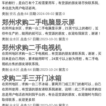
车的都行，是自己有个工程需要用车，有货源的朋友请尽快联系我。
本信息为用户电话咨询。
类别:
资讯
点击:
84
日期:
2024-09-02
留言:
0
郑州求购二手电脑显示屏
在郑州金水区，求购一台二手电脑显示屏，21英寸以上的都行，近
些年生产的，能用的就可以，有货源的朋友，欢迎给我留言，谢谢！
类别:
金水区
点击:
57
日期:
2023-10-31
留言:
0
郑州求购二手电视机
在郑州地区求购一台二手电视机，有货源的朋友请联系我，谢谢，买
回来是自己用的，要求能用即可，24英寸以上较为理想，有二手电
视机出售的朋友请联系我。
类别:
金水区
点击:
64
日期:
2023-10-24
留言:
0
求购二手三开门冰箱
在郑州地区，求购一台二手冰箱，要两开门或三开门的都可以，自己
在郑州使用，有货源的朋友请联系我谢谢。说明：此二手冰箱求购信
息是用户电话咨询到我平台的，有合适货源的朋友，欢迎随时与我们
取得联系，欢迎更多郑
类别:
金水区
点击:
52
日期:
2023-07-06
留言:
0