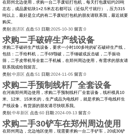
在郑州北边使用，求购一台二手废铝打包机，每天打包废铝约20吨
左右，成品废铝块1×2.5米左右都可以（近似尺寸就行），压力315
吨以上，最好是立式的有二手废铝打包机的朋友请联系我，最近就要
购买。
类别:
惠济区
点击:
53
日期:
2025-10-30
留言:
0
求购二手破碎生产线设备
求购二手破碎生产线设备，要求一小时100多吨的矿石破碎生产线，
包括：二手给料机，二手69颚破，二手锤破或反击破，二手振动
筛，二手皮带机等全套二手机械，在郑州周边使用，有需求的朋友请
联系我或给我留言。
类别:
中原区
点击:
51
日期:
2024-11-05
留言:
0
求购二手预制线杆厂全套设备
在河南郑州周边使用，求购二手预制线杆厂全套设备，线杆模具10
米、12米、15米长的，生产成品为电线杆，就是求购二手电线杆生
产线设备，有货源的朋友请尽快联系我。
类别:
中牟新区
点击:
60
日期:
2024-09-13
留言:
0
求购二手30铲车在郑州周边使用
在郑州周边，北边地区使用，现需要求购一台二手铲车，20或30铲