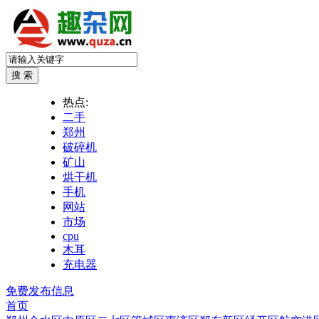
热点:
二手
郑州
破碎机
矿山
烘干机
手机
网站
市场
cpu
木耳
充电器
免费发布信息
首页