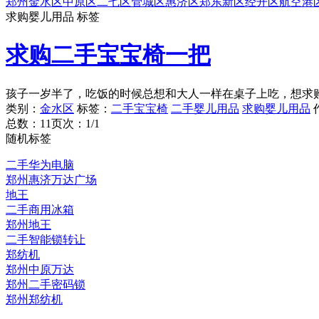
郑州
金水区
中原区
二七区
管城区
惠济区
郑东新区
经开区
航空港
求购婴儿用品 标签
求购二手宝宝椅一把
孩子一岁半了，吃饭的时候总想和大人一样在桌子上吃，想求
类别：
金水区
标签：
二手宝宝椅
二手婴儿用品
求购婴儿用品
总数：1
1
页次：1/1
随机标签
二手华为电脑
郑州惠济万达广场
地王
二手商用冰箱
郑州地王
二手智能锁转让
郑纺机
郑州中原万达
郑州二手密码锁
郑州郑纺机