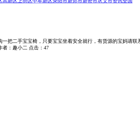
区
高新区
上街区
中牟新区
荥阳市
新郑市
新密市
巩义市
资讯
全国
购一把二手宝宝椅，只要宝宝坐着安全就行，有货源的宝妈请联
作者：
趣小二
点击：
47