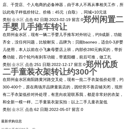
店、干货店、个人电商的必备神器，由于本人不再从事相关工作，所
以此电子秤低价转让。价格：45元（自取），同城+10元送
郑州闲置二
类别:
金水区
点击:
82
日期:
2023-02-19
留言:
0
手婴儿手推车转让
在郑州金水区，现有一辆二手婴儿手推车对外转让，约9成新，功能
齐全，没任何问题，比较耐实，品牌为：贝能baoneo，适合0-3岁婴
儿使用，本人以前在小飞象母婴店上班，内部价280元购买的，带折
叠功能，四个轮均有刹车功能，带遮阳棚，前后可推，做工扎
郑州优质
类别:
金水区
点击:
251
日期:
2022-12-17
留言:
0
二手童装衣架转让约300个
在郑州金水区南阳路黄河路交叉处，现有一批二手衣架低价处理，约
300-400个，原在商场开品牌童装店的，因经营不善店铺关闭，现所
有二手衣架低价对外处理，有意向欢迎联系我，都是非常好的衣架，
和全新一模一样。二手童装衣架实拍：以上二手儿童衣架低
类别:
金水区
点击:
62
日期:
2022-05-07
留言:
0
最新求购信息