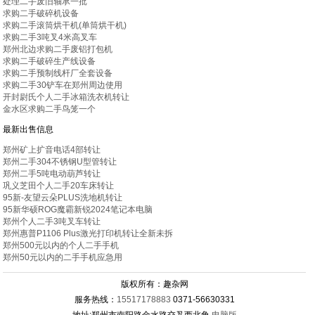
处理二手废旧轴承一批
求购二手破碎机设备
求购二手滚筒烘干机(单筒烘干机)
求购二手3吨叉4米高叉车
郑州北边求购二手废铝打包机
求购二手破碎生产线设备
求购二手预制线杆厂全套设备
求购二手30铲车在郑州周边使用
开封尉氏个人二手冰箱洗衣机转让
金水区求购二手鸟笼一个
最新出售信息
郑州矿上扩音电话4部转让
郑州二手304不锈钢U型管转让
郑州二手5吨电动葫芦转让
巩义芝田个人二手20车床转让
95新-友望云朵PLUS洗地机转让
95新华硕ROG魔霸新锐2024笔记本电脑
郑州个人二手3吨叉车转让
郑州惠普P1106 Plus激光打印机转让全新未拆
郑州500元以内的个人二手手机
郑州50元以内的二手手机应急用
版权所有：趣杂网
服务热线：
15517178883
0371-56630331