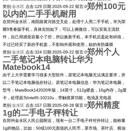
郑州100元
类别:
金水区
点击:
129
日期:
2025-09-22
留言:
0
以内的二手手机耐用
在郑州金水区，南阳路黄河路交叉处，处理个人用二手手机，华为荣
耀9青春版手机，具体实拍如下，可以上俩微信，可以安装主流软
件，自己用感觉容量小了些，所以换新手机，本手机后盖处有碎痕，
不过已经买了新的手机套，不影响外观和使用，贴的有防爆膜
郑州个人
类别:
金水区
点击:
324
日期:
2025-09-22
留言:
0
二手笔记本电脑转让华为
Matebook14
由于上大学需要学习很多大型软件，原笔记本电脑无法满足要求，所
以二手笔记本电脑低价转让。原笔记本电脑信息：华为笔记本电脑，
型号：MateBook142020年版，14英寸，512g硬盘，16g内存，2g显
卡，处理器为IntelI5-10210u，带触摸屏功能，电池及充电器
郑州精度
类别:
金水区
点击:
157
日期:
2025-08-28
留言:
0
1g的二手电子秤转让
在郑州金水区人民公园附近，现有一台二手电子秤对外转让，能称量
1g的物品，比如：50或100元面值的人民币，菜市场、茶叶店、粮油