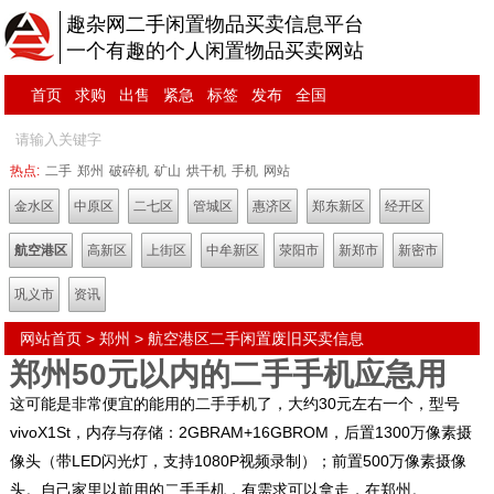
趣杂网二手闲置物品买卖信息平台
一个有趣的个人闲置物品买卖网站
首页
求购
出售
紧急
标签
发布
全国
热点:
二手
郑州
破碎机
矿山
烘干机
手机
网站
金水区
中原区
二七区
管城区
惠济区
郑东新区
经开区
航空港区
高新区
上街区
中牟新区
荥阳市
新郑市
新密市
巩义市
资讯
网站首页
>
郑州
>
航空港区
二手闲置废旧买卖信息
郑州50元以内的二手手机应急用
这可能是非常便宜的能用的二手手机了，大约30元左右一个，型号
vivoX1St，内存与存储：2GBRAM+16GBROM，后置1300万像素摄
像头（带LED闪光灯，支持1080P视频录制）；前置500万像素摄像
头。自己家里以前用的二手手机，有需求可以拿走，在郑州。