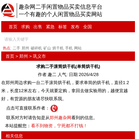
趣杂网二手闲置物品买卖信息平台
一个有趣的个人闲置物品买卖网站
首页
求购
出售
紧急
标签
发布
全国
热点:
二手
郑州
破碎机
矿山
烘干机
手机
网站
首页
>
郑州
>
巩义市
求购二手滚筒烘干机(单筒烘干机)
作者:趣二 人气:
日期:2026/4/28
在郑州周边求购一台二手滚筒烘干机，要求单筒的烘干机，直径1.2
米，长度12米左右，今天就要定购，拿回去做实验用的，越便宜越
好，有货源的朋友请尽快联系我。
点击可直接联系作者：
联系对方时请告知是从
郑州趣杂网
看到的信息。
本站提醒您：
看不到物资，宁死都不打钱！
相关信息