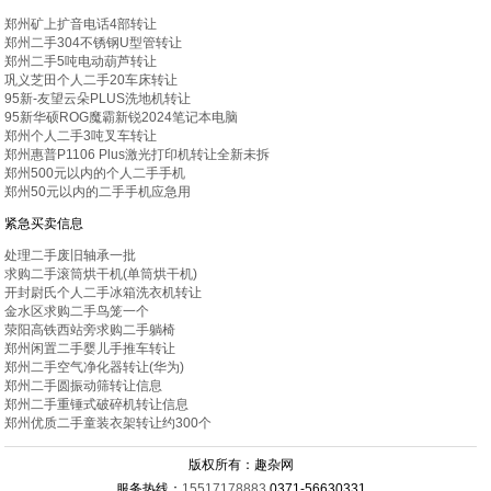
郑州矿上扩音电话4部转让
郑州二手304不锈钢U型管转让
郑州二手5吨电动葫芦转让
巩义芝田个人二手20车床转让
95新-友望云朵PLUS洗地机转让
95新华硕ROG魔霸新锐2024笔记本电脑
郑州个人二手3吨叉车转让
郑州惠普P1106 Plus激光打印机转让全新未拆
郑州500元以内的个人二手手机
郑州50元以内的二手手机应急用
紧急买卖信息
处理二手废旧轴承一批
求购二手滚筒烘干机(单筒烘干机)
开封尉氏个人二手冰箱洗衣机转让
金水区求购二手鸟笼一个
荥阳高铁西站旁求购二手躺椅
郑州闲置二手婴儿手推车转让
郑州二手空气净化器转让(华为)
郑州二手圆振动筛转让信息
郑州二手重锤式破碎机转让信息
郑州优质二手童装衣架转让约300个
版权所有：趣杂网
服务热线：
15517178883
0371-56630331