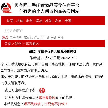
趣杂网二手闲置物品买卖信息平台
一个有趣的个人闲置物品买卖网站
首页
求购
出售
紧急
标签
发布
全国
热点:
二手
郑州
破碎机
矿山
烘干机
手机
网站
首页
>
郑州
>
郑东新区
95新-友望云朵PLUS洗地机转让
作者:趣二 人气:
日期:2026/1/13
个人二手洗地机转让信息：自用一手洗地机，使用10次以内，质保到
27年3月。京东自营旗舰店购入。
带烘干功能，IPX6级可水洗地刷，0重力手柄，电解水自清洁。有意向
的朋友请联系我。
点击可直接联系作者：
联系对方时请告知是从
郑州趣杂网
看到的信息。
本站提醒您：
看不到物资，宁死都不打钱！