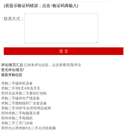
(若提示验证码错误，点击↑验证码再输入)
联系方式：
评论/留言汇总:
已有
条评论信息，点击查看/回复评论
暂无评论/留言!
最新求购信息
求购二手破碎机设备
求购二手3吨叉4米高叉车
郑州北边求购二手废铝打包机
求购二手破碎生产线设备
求购二手预制线杆厂全套设备
求购二手30铲车在郑州周边使用
郑州求购二手电脑显示屏
郑州求购二手电视机
求购二手三开门冰箱
郑州办公用求购5台二手台式机电脑