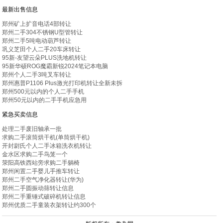
最新出售信息
郑州矿上扩音电话4部转让
郑州二手304不锈钢U型管转让
郑州二手5吨电动葫芦转让
巩义芝田个人二手20车床转让
95新-友望云朵PLUS洗地机转让
95新华硕ROG魔霸新锐2024笔记本电脑
郑州个人二手3吨叉车转让
郑州惠普P1106 Plus激光打印机转让全新未拆
郑州500元以内的个人二手手机
郑州50元以内的二手手机应急用
紧急买卖信息
处理二手废旧轴承一批
求购二手滚筒烘干机(单筒烘干机)
开封尉氏个人二手冰箱洗衣机转让
金水区求购二手鸟笼一个
荥阳高铁西站旁求购二手躺椅
郑州闲置二手婴儿手推车转让
郑州二手空气净化器转让(华为)
郑州二手圆振动筛转让信息
郑州二手重锤式破碎机转让信息
郑州优质二手童装衣架转让约300个