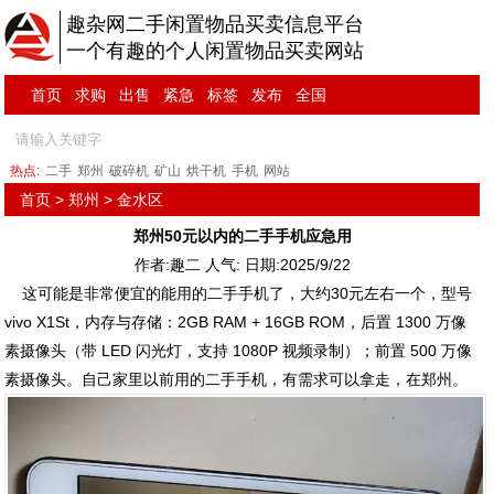
趣杂网二手闲置物品买卖信息平台
一个有趣的个人闲置物品买卖网站
首页
求购
出售
紧急
标签
发布
全国
热点:
二手
郑州
破碎机
矿山
烘干机
手机
网站
首页
>
郑州
>
金水区
郑州50元以内的二手手机应急用
作者:趣二 人气:
日期:2025/9/22
这可能是非常便宜的能用的二手手机了，大约30元左右一个，型号
vivo X1St，内存与存储：2GB RAM + 16GB ROM，后置 1300 万像
素摄像头（带 LED 闪光灯，支持 1080P 视频录制）；前置 500 万像
素摄像头。自己家里以前用的二手手机，有需求可以拿走，在郑州。