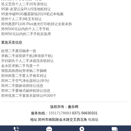
巩义芝田个人二手20车床转让
95新-友望云朵PLUS洗地机转让
95新华硕ROG魔霸新锐2024笔记本电脑
郑州个人二手3吨叉车转让
郑州惠普P1106 Plus激光打印机转让全新未拆
郑州500元以内的个人二手手机
郑州50元以内的二手手机应急用
紧急买卖信息
处理二手废旧轴承一批
求购二手滚筒烘干机(单筒烘干机)
开封尉氏个人二手冰箱洗衣机转让
金水区求购二手鸟笼一个
荥阳高铁西站旁求购二手躺椅
郑州闲置二手婴儿手推车转让
郑州二手空气净化器转让(华为)
郑州二手圆振动筛转让信息
郑州二手重锤式破碎机转让信息
郑州优质二手童装衣架转让约300个
版权所有：趣杂网
服务热线：
15517178883
0371-56630331
地址:郑州市南阳路金水路交叉西北角
电脑版