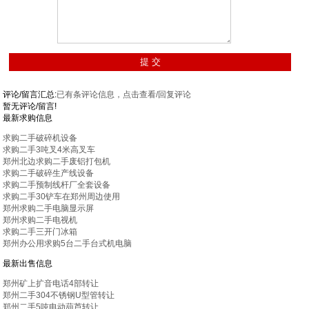
评论/留言汇总:
已有
条评论信息，点击查看/回复评论
暂无评论/留言!
最新求购信息
求购二手破碎机设备
求购二手3吨叉4米高叉车
郑州北边求购二手废铝打包机
求购二手破碎生产线设备
求购二手预制线杆厂全套设备
求购二手30铲车在郑州周边使用
郑州求购二手电脑显示屏
郑州求购二手电视机
求购二手三开门冰箱
郑州办公用求购5台二手台式机电脑
最新出售信息
郑州矿上扩音电话4部转让
郑州二手304不锈钢U型管转让
郑州二手5吨电动葫芦转让