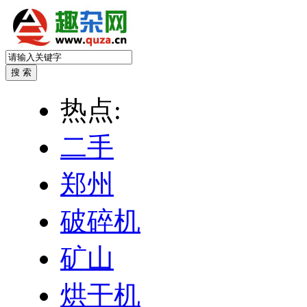
热点:
二手
郑州
破碎机
矿山
烘干机