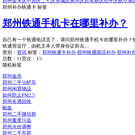
郑州
金水区
中原区
二七区
管城区
惠济区
郑东新区
经开区
航空港
郑州补办铁通卡 标签
郑州铁通手机卡在哪里补办？
自己有一个铁通电话丢了，请问郑州铁通手机卡在哪里补办？
铁通营业厅，由机主本人带身份证前去…
类别：
资讯
标签：
郑州铁通卡补办
郑州铁通固话补办
郑州补
总数：1
1
页次：1/1
随机标签
郑州血库
郑州二手50铲车
郑州闲置物品
如何防止PM2.5
郑州名酒回收
献血
郑州二手微信群
郑州重度污染
郑州水价调整
郑州二手车群