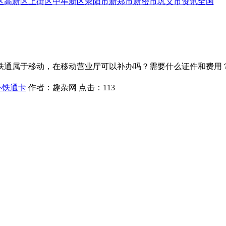
区
高新区
上街区
中牟新区
荥阳市
新郑市
新密市
巩义市
资讯
全国
铁通属于移动，在移动营业厅可以补办吗？需要什么证件和费用
办铁通卡
作者：
趣杂网
点击：
113