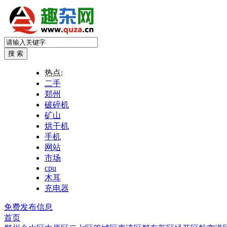
热点:
二手
郑州
破碎机
矿山
烘干机
手机
网站
市场
cpu
木耳
充电器
免费发布信息
首页