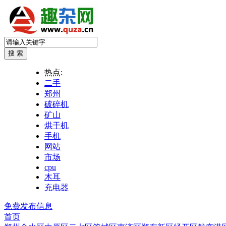
热点:
二手
郑州
破碎机
矿山
烘干机
手机
网站
市场
cpu
木耳
充电器
免费发布信息
首页