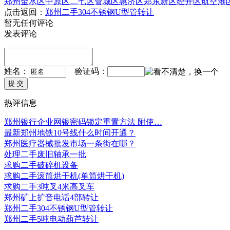
郑州
金水区
中原区
二七区
管城区
惠济区
郑东新区
经开区
航空港
点击返回：
郑州二手304不锈钢U型管转让
暂无任何评论
发表评论
姓名：
验证码：
热评信息
郑州银行企业网银密码锁定重置方法 附使…
最新郑州地铁10号线什么时间开通？
郑州医疗器械批发市场一条街在哪？
处理二手废旧轴承一批
求购二手破碎机设备
求购二手滚筒烘干机(单筒烘干机)
求购二手3吨叉4米高叉车
郑州矿上扩音电话4部转让
郑州二手304不锈钢U型管转让
郑州二手5吨电动葫芦转让