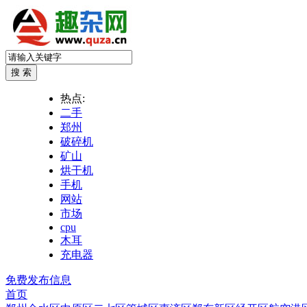
热点:
二手
郑州
破碎机
矿山
烘干机
手机
网站
市场
cpu
木耳
充电器
免费发布信息
首页