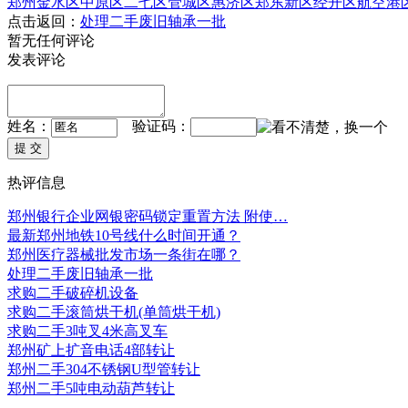
郑州
金水区
中原区
二七区
管城区
惠济区
郑东新区
经开区
航空港
点击返回：
处理二手废旧轴承一批
暂无任何评论
发表评论
姓名：
验证码：
热评信息
郑州银行企业网银密码锁定重置方法 附使…
最新郑州地铁10号线什么时间开通？
郑州医疗器械批发市场一条街在哪？
处理二手废旧轴承一批
求购二手破碎机设备
求购二手滚筒烘干机(单筒烘干机)
求购二手3吨叉4米高叉车
郑州矿上扩音电话4部转让
郑州二手304不锈钢U型管转让
郑州二手5吨电动葫芦转让