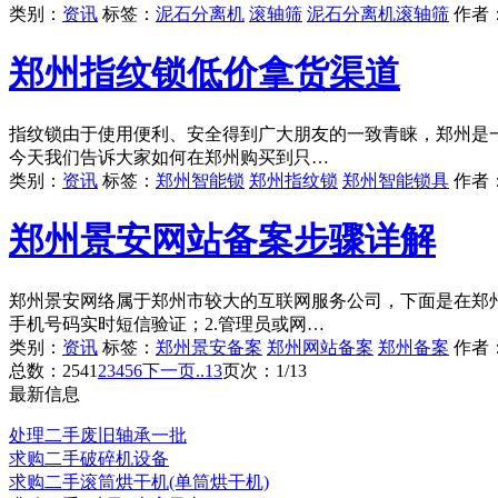
类别：
资讯
标签：
泥石分离机
滚轴筛
泥石分离机滚轴筛
作者
郑州指纹锁低价拿货渠道
指纹锁由于使用便利、安全得到广大朋友的一致青睐，郑州是
今天我们告诉大家如何在郑州购买到只…
类别：
资讯
标签：
郑州智能锁
郑州指纹锁
郑州智能锁具
作者
郑州景安网站备案步骤详解
郑州景安网络属于郑州市较大的互联网服务公司，下面是在郑
手机号码实时短信验证；2.管理员或网…
类别：
资讯
标签：
郑州景安备案
郑州网站备案
郑州备案
作者
总数：254
1
2
3
4
5
6
下一页
..13
页次：1/13
最新信息
处理二手废旧轴承一批
求购二手破碎机设备
求购二手滚筒烘干机(单筒烘干机)