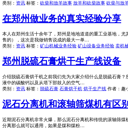
类别：
资讯
标签：
砍柴和放羊故事
放羊和砍柴故事
砍柴与放
在郑州做业务的真实经验分享
本人在郑州生活十余年了，郑州是地地道道的重工业基地，尤其是
售的），这次是我做销售说成的最大一单…
类别：
资讯
标签：
矿山机械业务经验
矿山设备业务经验
卖机
郑州脱硫石膏烘干生产线设备
介绍脱硫石膏烘干机之前我们先为大家介绍什么是脱硫石膏？
液中的碳酸钙以及从塔下部鼓入的空气…
类别：
资讯
标签：
脱硫石膏
石膏烘干机
烘干生产线
作者：
趣
泥石分离机和滚轴筛煤机有区
近期泥石分离机非常火爆，那么泥石分离机和传统的滚轴筛煤
分离那么就可以通用，如果是煤和煤粉…