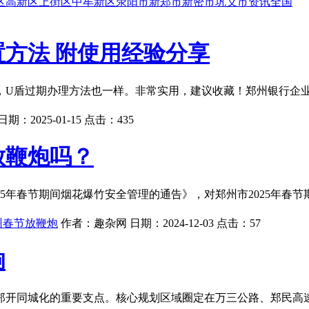
区
高新区
上街区
中牟新区
荥阳市
新郑市
新密市
巩义市
资讯
全国
方法 附使用经验分享
U盾过期办理方法也一样。非常实用，建议收藏！郑州银行企业网
日期：
2025-01-15
点击：
435
放鞭炮吗？
025年春节期间烟花爆竹安全管理的通告》，对郑州市2025年
郑州春节放鞭炮
作者：
趣杂网
日期：
2024-12-03
点击：
57
响
郑开同城化的重要支点。核心规划区域圈定在万三公路、郑民高