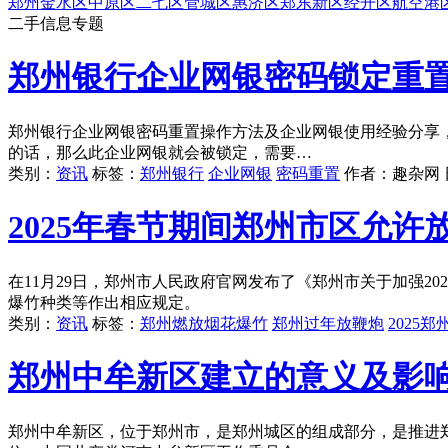
郑州
金水区
中原区
二七区
管城区
惠济区
郑东新区
经开区
航空港
二手信息专题
郑州银行企业网银密码锁定重置
郑州银行企业网银密码重置操作方法及企业网银使用经验分享，
的话，那么此企业网银就会被锁定，需要…
类别：
资讯
标签：
郑州银行
企业网银
密码重置
作者：
趣杂网
2025年春节期间郑州市区允许
在11月29日，郑州市人民政府官网发布了《郑州市关于加强2
爆竹种类等作出相应规定。
类别：
资讯
标签：
郑州燃放烟花爆竹
郑州过年放鞭炮
2025
郑州中牟新区建立的意义及影
郑州中牟新区，位于郑州市，是郑州城区的组成部分，是推进