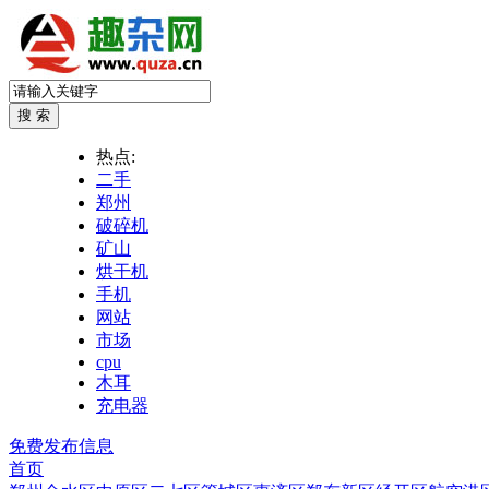
热点:
二手
郑州
破碎机
矿山
烘干机
手机
网站
市场
cpu
木耳
充电器
免费发布信息
首页