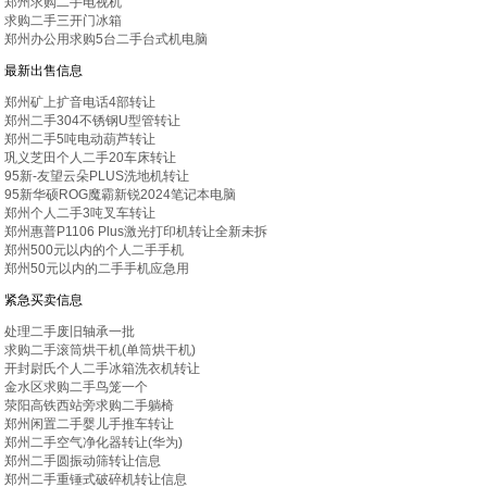
郑州求购二手电视机
求购二手三开门冰箱
郑州办公用求购5台二手台式机电脑
最新出售信息
郑州矿上扩音电话4部转让
郑州二手304不锈钢U型管转让
郑州二手5吨电动葫芦转让
巩义芝田个人二手20车床转让
95新-友望云朵PLUS洗地机转让
95新华硕ROG魔霸新锐2024笔记本电脑
郑州个人二手3吨叉车转让
郑州惠普P1106 Plus激光打印机转让全新未拆
郑州500元以内的个人二手手机
郑州50元以内的二手手机应急用
紧急买卖信息
处理二手废旧轴承一批
求购二手滚筒烘干机(单筒烘干机)
开封尉氏个人二手冰箱洗衣机转让
金水区求购二手鸟笼一个
荥阳高铁西站旁求购二手躺椅
郑州闲置二手婴儿手推车转让
郑州二手空气净化器转让(华为)
郑州二手圆振动筛转让信息
郑州二手重锤式破碎机转让信息