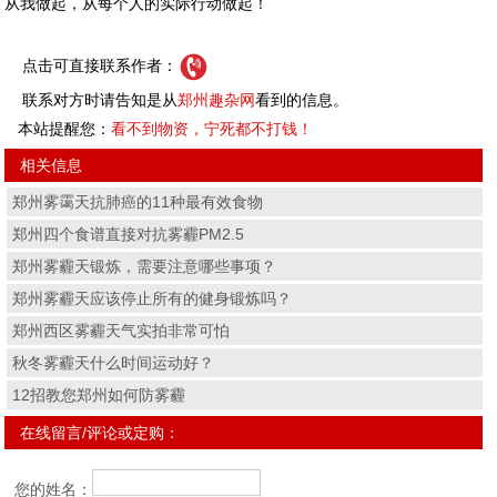
从我做起，从每个人的实际行动做起！
点击可直接联系作者：
联系对方时请告知是从
郑州趣杂网
看到的信息。
本站提醒您：
看不到物资，宁死都不打钱！
相关信息
郑州雾霭天抗肺癌的11种最有效食物
郑州四个食谱直接对抗雾霾PM2.5
郑州雾霾天锻炼，需要注意哪些事项？
郑州雾霾天应该停止所有的健身锻炼吗？
郑州西区雾霾天气实拍非常可怕
秋冬雾霾天什么时间运动好？
12招教您郑州如何防雾霾
在线留言/评论或定购：
您的姓名：