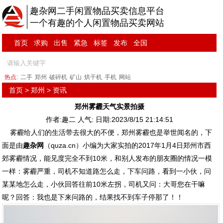
趣杂网二手闲置物品买卖信息平台
一个有趣的个人闲置物品买卖网站
首页
求购
出售
紧急
标签
发布
全国
热点:
二手
郑州
破碎机
矿山
烘干机
手机
网站
首页
>
郑州
>
资讯
郑州雾霾天气实景拍摄
作者:趣二 人气:
日期:2023/8/15 21:14:51
雾霾给人们的生活带去很大的不便，郑州雾霾也是举世闻名的，下
面是由
趣杂网
（quza.cn）小编为大家实拍的2017年1月4日郑州市西
郊雾霾情况，能见度完全不到10米，和别人发布的朋友圈的情况一模
一样：雾霾严重，司机不知道路怎么走，下车问路，看到一小伙，问
某某地怎么走，小伙回答往前10米左拐，司机又问：大哥您在干嘛
呢？回答：我也是下来问路的，结果找不到车子停那了！！